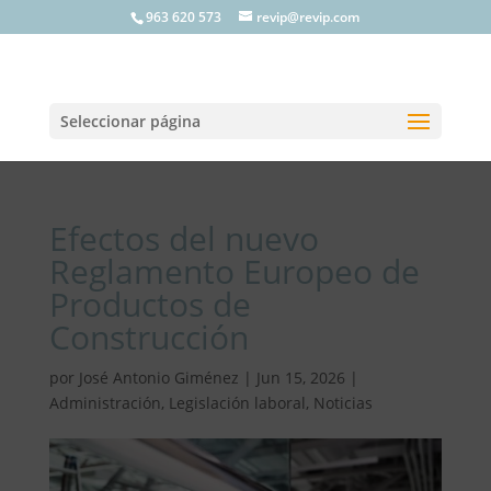
963 620 573
revip@revip.com
Seleccionar página
Efectos del nuevo
Reglamento Europeo de
Productos de
Construcción
por
José Antonio Giménez
|
Jun 15, 2026
|
Administración
,
Legislación laboral
,
Noticias