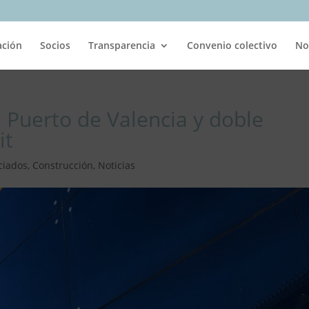
ación
Socios
Transparencia
Convenio colectivo
No
el Puerto de Valencia y doble
it
ciados
,
Construcción
,
Noticias