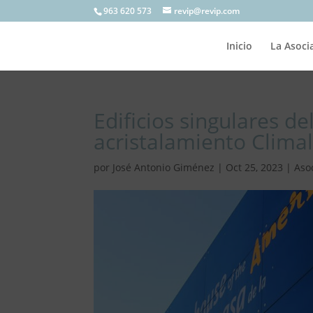
963 620 573
revip@revip.com
Inicio
La Asoci
Edificios singulares d
acristalamiento Climal
por
José Antonio Giménez
|
Oct 25, 2023
|
Aso