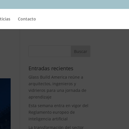
ticias
Contacto
Entradas recientes
Glass Build America reúne a
arquitectos, ingenieros y
vidrieros para una jornada de
aprendizaje
Esta semana entra en vigor del
Reglamento europeo de
inteligencia artificial
La transformación del sector