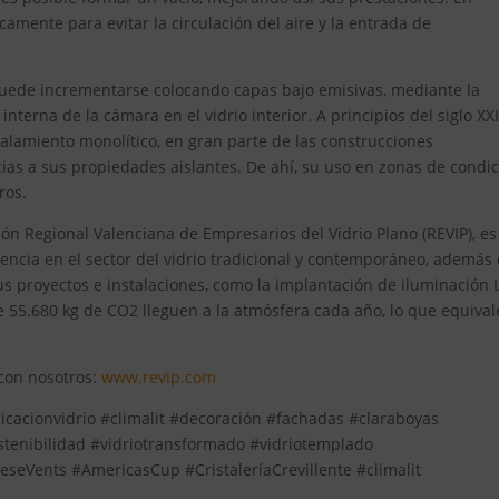
camente para evitar la circulación del aire y la entrada de
 puede incrementarse colocando capas bajo emisivas, mediante la
nterna de la cámara en el vidrio interior. A principios del siglo XXI
talamiento monolítico, en gran parte de las construcciones
acias a sus propiedades aislantes. De ahí, su uso en zonas de condi
ros.
ción Regional Valenciana de Empresarios del Vidrio Plano (REVIP), e
ncia en el sector del vidrio tradicional y contemporáneo, además
sus proyectos e instalaciones, como la implantación de iluminación
e 55.680 kg de CO2 lleguen a la atmósfera cada año, lo que equivale
 con nosotros:
www.revip.com
ricacionvidrio #climalit #decoración #fachadas #claraboyas
stenibilidad #vidriotransformado #vidriotemplado
eseVents #AmericasCup #CristaleríaCrevillente #climalit