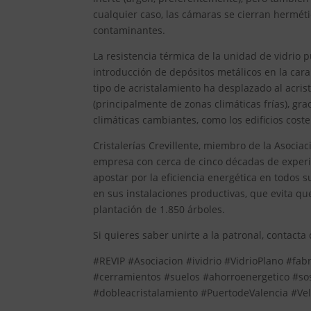
cualquier caso, las cámaras se cierran herméti
contaminantes.
La resistencia térmica de la unidad de vidrio
introducción de depósitos metálicos en la cara i
tipo de acristalamiento ha desplazado al acris
(principalmente de zonas climáticas frías), gr
climáticas cambiantes, como los edificios coste
Cristalerías Crevillente, miembro de la Asocia
empresa con cerca de cinco décadas de experie
apostar por la eficiencia energética en todos 
en sus instalaciones productivas, que evita qu
plantación de 1.850 árboles.
Si quieres saber unirte a la patronal, contacta
#REVIP #Asociacion #ividrio #VidrioPlano #fab
#cerramientos #suelos #ahorroenergetico #so
#dobleacristalamiento #PuertodeValencia #Vel