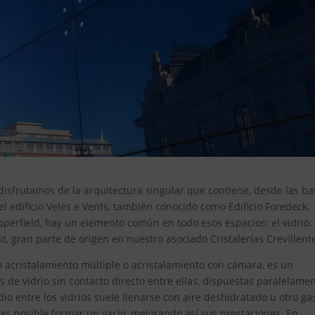
isfrutamos de la arquitectura singular que contiene, desde las ba
el edificio Veles e Vents, también conocido como Edificio Foredeck,
pperfield, hay un elemento común en todo esos espacios; el vidrio. 
t, gran parte de origen en nuestro asociado Cristalerías Crevillent
o acristalamiento múltiple o acristalamiento con cámara, es un
de vidrio sin contacto directo entre ellas, dispuestas paralelamen
o entre los vidrios suele llenarse con aire deshidratado u otro ga
 es posible formar un vacío, mejorando así sus prestaciones. En