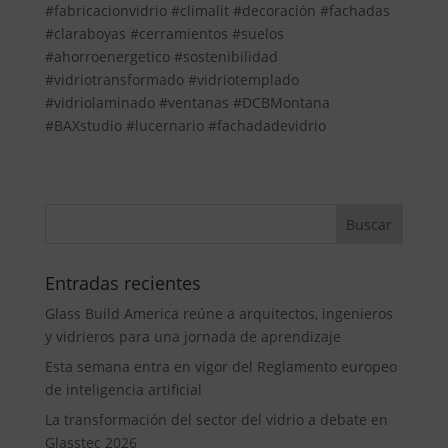
#fabricacionvidrio #climalit #decoración #fachadas
#claraboyas #cerramientos #suelos
#ahorroenergetico #sostenibilidad
#vidriotransformado #vidriotemplado
#vidriolaminado #ventanas #DCBMontana
#BAXstudio #lucernario #fachadadevidrio
Entradas recientes
Glass Build America reúne a arquitectos, ingenieros
y vidrieros para una jornada de aprendizaje
Esta semana entra en vigor del Reglamento europeo
de inteligencia artificial
La transformación del sector del vidrio a debate en
Glasstec 2026