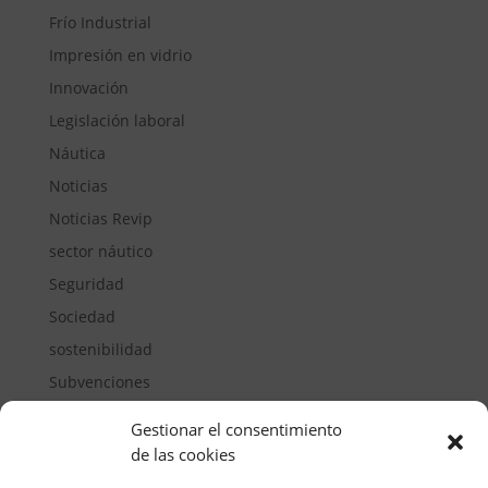
Frío Industrial
Impresión en vidrio
Innovación
Legislación laboral
Náutica
Noticias
Noticias Revip
sector náutico
Seguridad
Sociedad
sostenibilidad
Subvenciones
Suelos pisables
Gestionar el consentimiento
Transporte
de las cookies
Vivienda