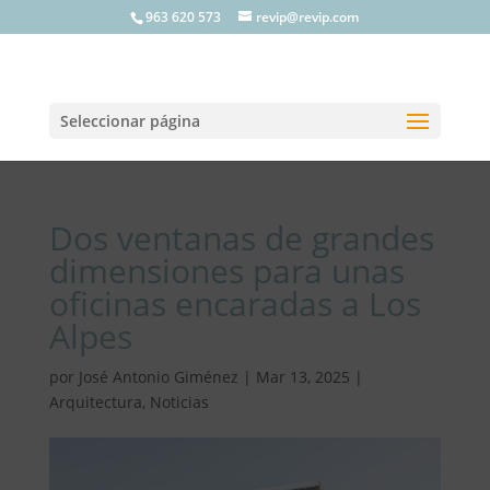
963 620 573
revip@revip.com
Seleccionar página
Dos ventanas de grandes
dimensiones para unas
oficinas encaradas a Los
Alpes
por
José Antonio Giménez
|
Mar 13, 2025
|
Arquitectura
,
Noticias