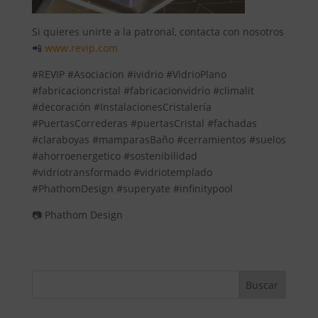
Si quieres unirte a la patronal, contacta con nosotros
📲
www.revip.com
#REVIP #Asociacion #ividrio #VidrioPlano
#fabricacioncristal #fabricacionvidrio #climalit
#decoración #InstalacionesCristalería
#PuertasCorrederas #puertasCristal #fachadas
#claraboyas #mamparasBaño #cerramientos #suelos
#ahorroenergetico #sostenibilidad
#vidriotransformado #vidriotemplado
#PhathomDesign #superyate #infinitypool
📷 Phathom Design