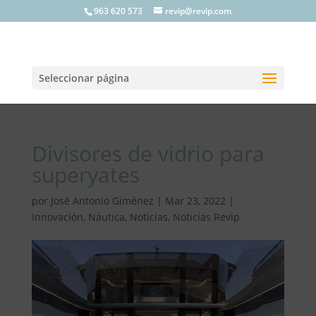
963 620 573
revip@revip.com
Seleccionar página
Divisores de vidrio para
superyates
por
José Antonio Giménez
|
Mar 23, 2022
|
Innovación
,
Náutica
,
Noticias
,
Noticias Revip