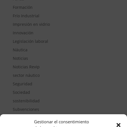
Formación
Frío Industrial
Impresión en vidrio
Innovación
Legislación laboral
Náutica
Noticias
Noticias Revip
sector náutico
Seguridad
Sociedad
sostenibilidad
Subvenciones
Suelos pisables
Gestionar el consentimiento
Transporte