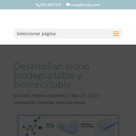
963 620 573
revip@revip.com
Seleccionar página
Desarrollan vidrio
biodegradable y
biorreciclable
por
José Antonio Giménez
|
Mar 21, 2023
|
Innovación
,
Noticias
,
Noticias Revip