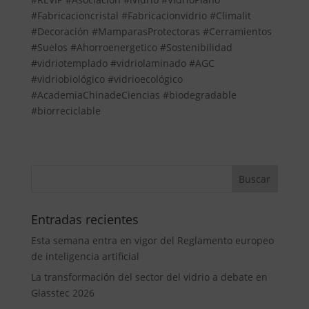
#Fabricacioncristal #Fabricacionvidrio #Climalit
#Decoración #MamparasProtectoras #Cerramientos
#Suelos #Ahorroenergetico #Sostenibilidad
#vidriotemplado #vidriolaminado #AGC
#vidriobiológico #vidrioecológico
#AcademiaChinadeCiencias #biodegradable
#biorreciclable
Entradas recientes
Esta semana entra en vigor del Reglamento europeo
de inteligencia artificial
La transformación del sector del vidrio a debate en
Glasstec 2026