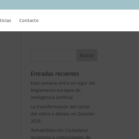
ticias
Contacto
Entradas recientes
Esta semana entra en vigor del
Reglamento europeo de
inteligencia artificial
La transformación del sector
del vidrio a debate en Glasstec
2026
‘RehabilitAcción Ciudadana’
incorpora a comunidades de