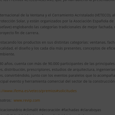
ternacional de la Ventana y el Cerramiento Acristalado (VETECO), 
rotección Solar, y están organizados por la Asociación Española de
sefave) englobando las categorías tradicionales de mejor fachada,
royecto fin de carrera.
estacando los productos en sus distintas categorías: ventanas, fac
 calidad, el diseño y los cada día más presentes, conceptos de efici
ambiente.
30 años, cuenta con más de 90.000 participantes de las principales
s, distribución, prescriptores, estudios de arquitectura, ingeniería
es, convirtiéndolo, junto con los eventos paralelos que lo acompaña
ncipal evento y herramienta comercial del sector de la construcción
s://www.ifema.es/veteco/premios#solicitudes
nosotros:
www.revip.com
ricacionvidrio #climalit #decoración #fachadas #claraboyas