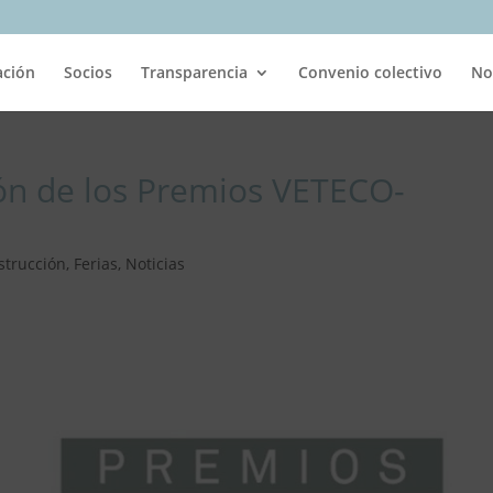
ación
Socios
Transparencia
Convenio colectivo
No
ón de los Premios VETECO-
strucción
,
Ferias
,
Noticias