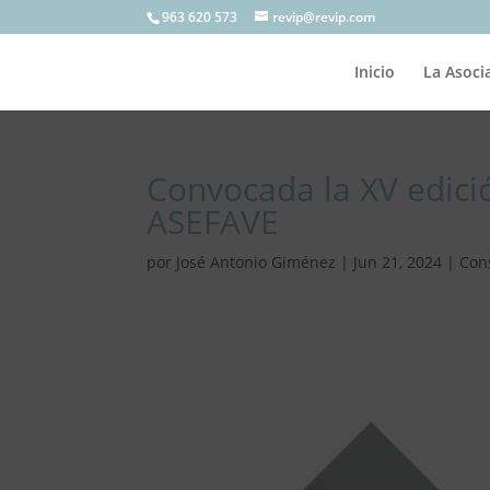
963 620 573
revip@revip.com
Inicio
La Asoci
Convocada la XV edici
ASEFAVE
por
José Antonio Giménez
|
Jun 21, 2024
|
Con