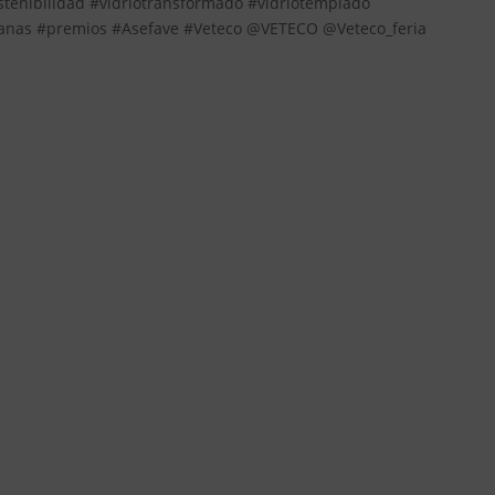
stenibilidad #vidriotransformado #vidriotemplado
anas #premios #Asefave #Veteco @VETECO @Veteco_feria