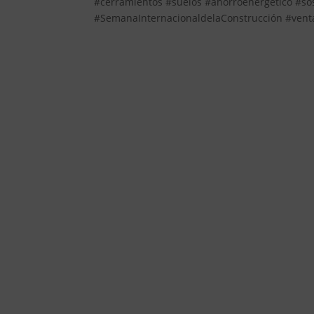
#cerramientos #suelos #ahorroenergetico #so
#SemanaInternacionaldelaConstrucción #vent