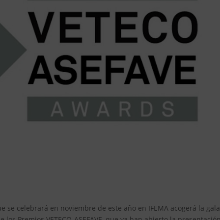
ue se celebrará en noviembre de este año en IFEMA acogerá la gal
de los Premios VETECO-ASEFAVE, que ya han abierto la presentació