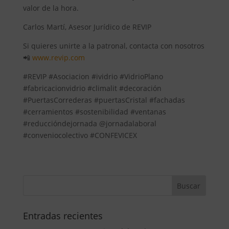
valor de la hora.
Carlos Martí, Asesor Jurídico de REVIP
Si quieres unirte a la patronal, contacta con nosotros
📲
www.revip.com
#REVIP #Asociacion #ividrio #VidrioPlano
#fabricacionvidrio #climalit #decoración
#PuertasCorrederas #puertasCristal #fachadas
#cerramientos #sostenibilidad #ventanas
#reduccióndejornada @jornadalaboral
#conveniocolectivo #CONFEVICEX
Entradas recientes