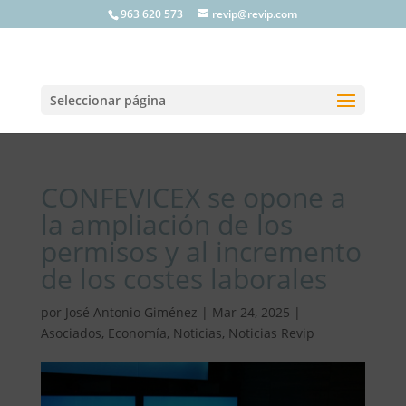
963 620 573
revip@revip.com
Seleccionar página
CONFEVICEX se opone a
la ampliación de los
permisos y al incremento
de los costes laborales
por
José Antonio Giménez
|
Mar 24, 2025
|
Asociados
,
Economía
,
Noticias
,
Noticias Revip