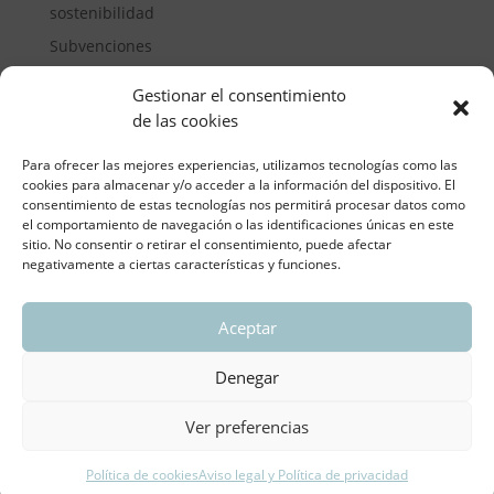
sostenibilidad
Subvenciones
Suelos pisables
Gestionar el consentimiento
Transporte
de las cookies
Vivienda
Para ofrecer las mejores experiencias, utilizamos tecnologías como las
cookies para almacenar y/o acceder a la información del dispositivo. El
consentimiento de estas tecnologías nos permitirá procesar datos como
el comportamiento de navegación o las identificaciones únicas en este
sitio. No consentir o retirar el consentimiento, puede afectar
negativamente a ciertas características y funciones.
Aceptar
ASOCIACIÓN REGIONAL VALENCIANA DE
EMPRESARIOS DEL VIDRIO PLANO
Denegar
Aviso legal y política de privacidad
| Política de
Cookies
Ver preferencias
Política de cookies
Aviso legal y Política de privacidad