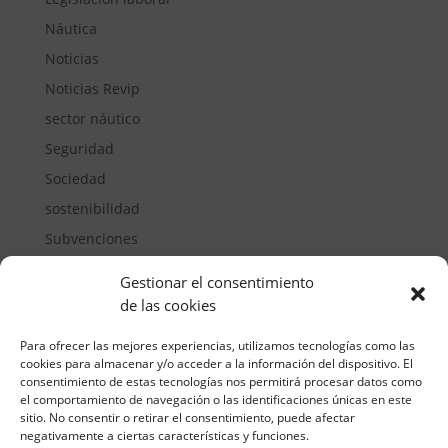
Náutica
Noticias
Noticias Revip
sector náutico
Seguridad
Sociedad
sostenibilidad
Subvenciones
Suelos pisables
Gestionar el consentimiento
Transporte
de las cookies
Vivienda
Para ofrecer las mejores experiencias, utilizamos tecnologías como las
cookies para almacenar y/o acceder a la información del dispositivo. El
consentimiento de estas tecnologías nos permitirá procesar datos como
el comportamiento de navegación o las identificaciones únicas en este
sitio. No consentir o retirar el consentimiento, puede afectar
negativamente a ciertas características y funciones.