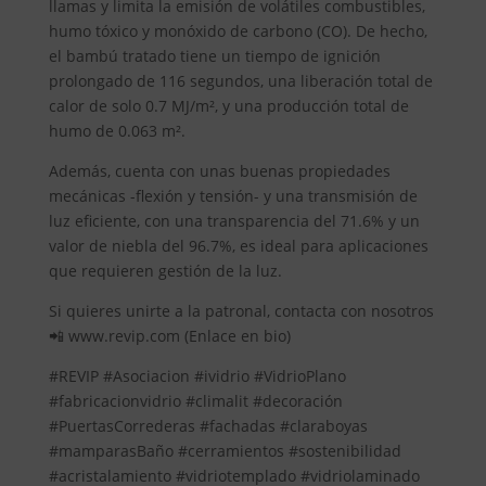
llamas y limita la emisión de volátiles combustibles,
humo tóxico y monóxido de carbono (CO). De hecho,
el bambú tratado tiene un tiempo de ignición
prolongado de 116 segundos, una liberación total de
calor de solo 0.7 MJ/m², y una producción total de
humo de 0.063 m².
Además, cuenta con unas buenas propiedades
mecánicas -flexión y tensión- y una transmisión de
luz eficiente, con una transparencia del 71.6% y un
valor de niebla del 96.7%, es ideal para aplicaciones
que requieren gestión de la luz.
Si quieres unirte a la patronal, contacta con nosotros
📲 www.revip.com (Enlace en bio)
#REVIP #Asociacion #ividrio #VidrioPlano
#fabricacionvidrio #climalit #decoración
#PuertasCorrederas #fachadas #claraboyas
#mamparasBaño #cerramientos #sostenibilidad
#acristalamiento #vidriotemplado #vidriolaminado