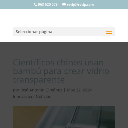
963 620 573
revip@revip.com
Seleccionar página
Científicos chinos usan
bambú para crear vidrio
transparente
por
José Antonio Giménez
|
May 22, 2024
|
Innovación
,
Noticias