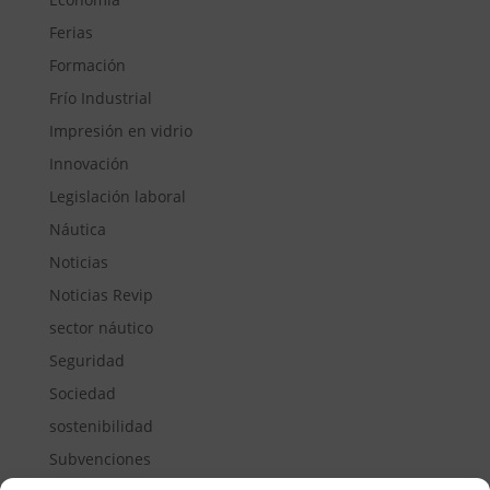
Ferias
Formación
Frío Industrial
Impresión en vidrio
Innovación
Legislación laboral
Náutica
Noticias
Noticias Revip
sector náutico
Seguridad
Sociedad
sostenibilidad
Subvenciones