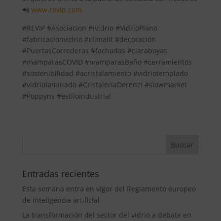
📲
www.revip.com
#REVIP #Asociacion #ividrio #VidrioPlano
#fabricacionvidrio #climalit #decoración
#PuertasCorrederas #fachadas #claraboyas
#mamparasCOVID #mamparasBaño #cerramientos
#sostenibilidad #acristalamiento #vidriotemplado
#vidriolaminado #CristaleriaDerenzi #slowmarket
#Poppyns #estiloindustrial
Entradas recientes
Esta semana entra en vigor del Reglamento europeo
de inteligencia artificial
La transformación del sector del vidrio a debate en