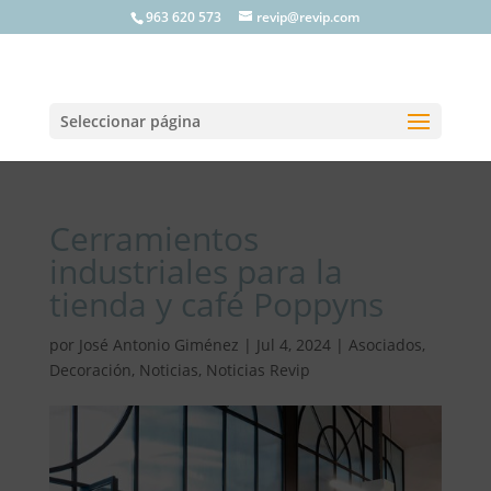
963 620 573
revip@revip.com
Seleccionar página
Cerramientos
industriales para la
tienda y café Poppyns
por
José Antonio Giménez
|
Jul 4, 2024
|
Asociados
,
Decoración
,
Noticias
,
Noticias Revip