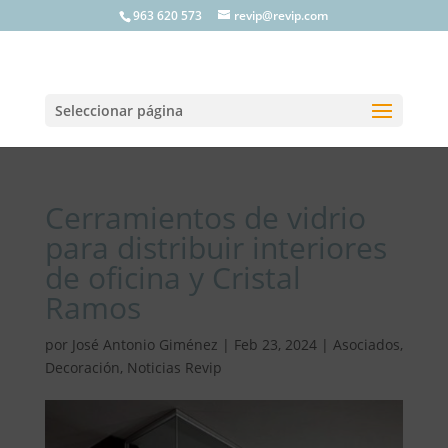
963 620 573
revip@revip.com
Seleccionar página
Cerramientos de vidrio
para distribuir interiores
de oficina y Cristal
Ramos
por
José Antonio Giménez
|
Feb 23, 2024
|
Asociados
,
Decoración
,
Noticias Revip