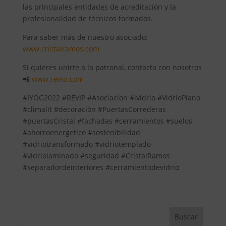
las principales entidades de acreditación y la
profesionalidad de técnicos formados.
Para saber más de nuestro asociado:
www.cristalramos.com
Si quieres unirte a la patronal, contacta con nosotros
📲
www.revip.com
#IYOG2022 #REVIP #Asociacion #ividrio #VidrioPlano
#climalit #decoración #PuertasCorrederas
#puertasCristal #fachadas #cerramientos #suelos
#ahorroenergetico #sostenibilidad
#vidriotransformado #vidriotemplado
#vidriolaminado #seguridad #CristalRamos
#separadordeinteriores #cerramientodevidrio