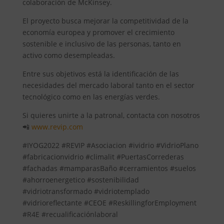
colaboración de McKinsey.
El proyecto busca mejorar la competitividad de la
economía europea y promover el crecimiento
sostenible e inclusivo de las personas, tanto en
activo como desempleadas.
Entre sus objetivos está la identificación de las
necesidades del mercado laboral tanto en el sector
tecnológico como en las energías verdes.
Si quieres unirte a la patronal, contacta con nosotros
📲
www.revip.com
#IYOG2022 #REVIP #Asociacion #ividrio #VidrioPlano
#fabricacionvidrio #climalit #PuertasCorrederas
#fachadas #mamparasBaño #cerramientos #suelos
#ahorroenergetico #sostenibilidad
#vidriotransformado #vidriotemplado
#vidrioreflectante #CEOE #ReskillingforEmployment
#R4E #recualificaciónlaboral