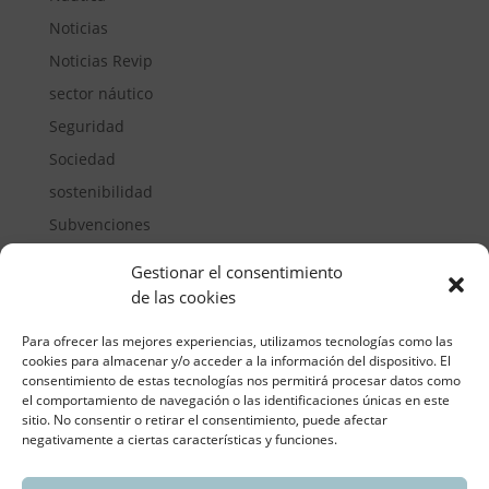
Noticias
Noticias Revip
sector náutico
Seguridad
Sociedad
sostenibilidad
Subvenciones
Suelos pisables
Gestionar el consentimiento
Transporte
de las cookies
Vivienda
Para ofrecer las mejores experiencias, utilizamos tecnologías como las
cookies para almacenar y/o acceder a la información del dispositivo. El
consentimiento de estas tecnologías nos permitirá procesar datos como
el comportamiento de navegación o las identificaciones únicas en este
sitio. No consentir o retirar el consentimiento, puede afectar
negativamente a ciertas características y funciones.