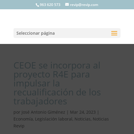
963 620 573
revip@revip.com
Seleccionar página
CEOE se incorpora al
proyecto R4E para
impulsar la
recualificación de los
trabajadores
por
José Antonio Giménez
|
Mar 24, 2023
|
Economía
,
Legislación laboral
,
Noticias
,
Noticias
Revip