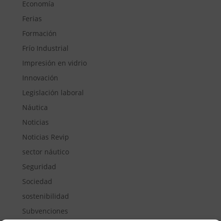
Economía
Ferias
Formación
Frío Industrial
Impresión en vidrio
Innovación
Legislación laboral
Náutica
Noticias
Noticias Revip
sector náutico
Seguridad
Sociedad
sostenibilidad
Subvenciones