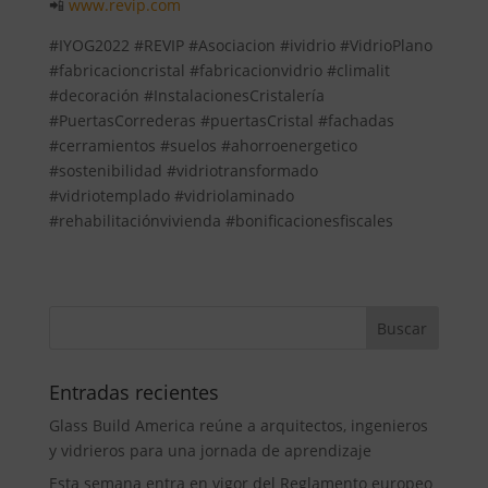
📲
www.revip.com
#IYOG2022 #REVIP #Asociacion #ividrio #VidrioPlano
#fabricacioncristal #fabricacionvidrio #climalit
#decoración #InstalacionesCristalería
#PuertasCorrederas #puertasCristal #fachadas
#cerramientos #suelos #ahorroenergetico
#sostenibilidad #vidriotransformado
#vidriotemplado #vidriolaminado
#rehabilitaciónvivienda #bonificacionesfiscales
Entradas recientes
Glass Build America reúne a arquitectos, ingenieros
y vidrieros para una jornada de aprendizaje
Esta semana entra en vigor del Reglamento europeo