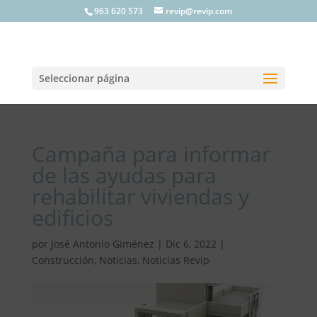
963 620 573
revip@revip.com
Seleccionar página
Campaña para informar
de las ayudas para
rehabilitar viviendas y
edificios
por
José Antonio Giménez
|
Dic 6, 2022
|
Construcción
,
Noticias
,
Noticias Revip