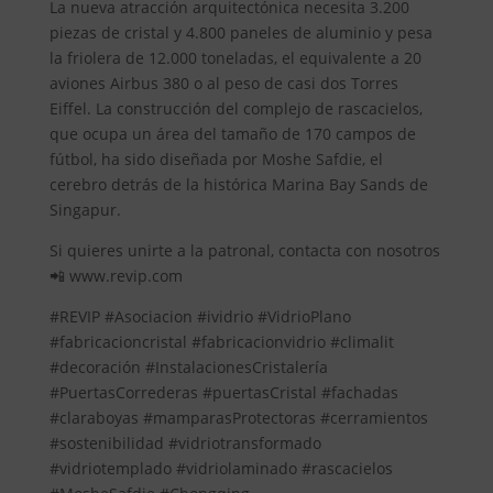
La nueva atracción arquitectónica necesita 3.200
piezas de cristal y 4.800 paneles de aluminio y pesa
la friolera de 12.000 toneladas, el equivalente a 20
aviones Airbus 380 o al peso de casi dos Torres
Eiffel. La construcción del complejo de rascacielos,
que ocupa un área del tamaño de 170 campos de
fútbol, ha sido diseñada por Moshe Safdie, el
cerebro detrás de la histórica Marina Bay Sands de
Singapur.
Si quieres unirte a la patronal, contacta con nosotros
📲 www.revip.com
#REVIP #Asociacion #ividrio #VidrioPlano
#fabricacioncristal #fabricacionvidrio #climalit
#decoración #InstalacionesCristalería
#PuertasCorrederas #puertasCristal #fachadas
#claraboyas #mamparasProtectoras #cerramientos
#sostenibilidad #vidriotransformado
#vidriotemplado #vidriolaminado #rascacielos