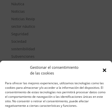
Náutica
Noticias
Noticias Revip
sector náutico
Seguridad
Sociedad
sostenibilidad
Subvenciones
Suelos pisables
Gestionar el consentimiento
Transporte
de las cookies
Vivienda
Para ofrecer las mejores experiencias, utilizamos tecnologías como las
cookies para almacenar y/o acceder a la información del dispositivo. El
consentimiento de estas tecnologías nos permitirá procesar datos como
el comportamiento de navegación o las identificaciones únicas en este
sitio. No consentir o retirar el consentimiento, puede afectar
negativamente a ciertas características y funciones.