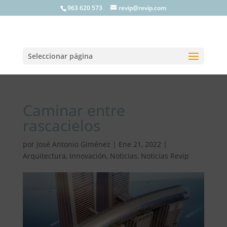
963 620 573
revip@revip.com
Seleccionar página
Caminar entre
rascacielos
por
José Antonio Giménez
|
Ene 21, 2022
|
Arquitectura
,
Innovación
,
Noticias
,
Noticias Revip