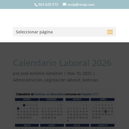
963 620 573
revip@revip.com
Seleccionar página
Calendario Laboral 2026
por
José Antonio Giménez
|
Nov 10, 2025
|
Administración
,
Legislación laboral
,
Noticias