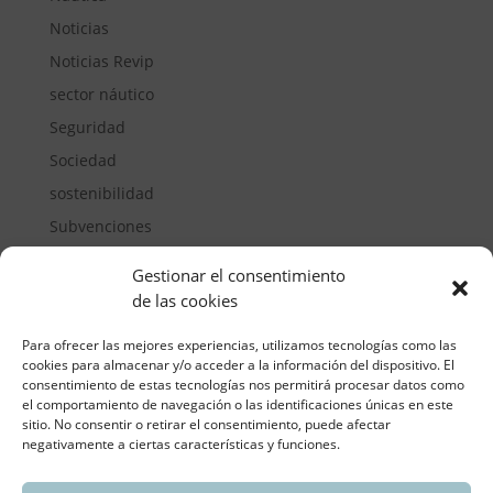
Noticias
Noticias Revip
sector náutico
Seguridad
Sociedad
sostenibilidad
Subvenciones
Suelos pisables
Gestionar el consentimiento
Transporte
de las cookies
Vivienda
Para ofrecer las mejores experiencias, utilizamos tecnologías como las
cookies para almacenar y/o acceder a la información del dispositivo. El
consentimiento de estas tecnologías nos permitirá procesar datos como
el comportamiento de navegación o las identificaciones únicas en este
sitio. No consentir o retirar el consentimiento, puede afectar
negativamente a ciertas características y funciones.