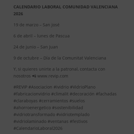
CALENDARIO LABORAL COMUNIDAD VALENCIANA
2026
19 de marzo – San José
6 de abril – lunes de Pascua
24 de junio – San Juan
9 de octubre – Día de la Comunitat Valenciana
Y, si quieres unirte a la patronal, contacta con
nosotros 📲 www.revip.com
#REVIP #Asociacion #ividrio #VidrioPlano
#fabricacionvidrio #climalit #decoración #fachadas
#claraboyas #cerramientos #suelos
#ahorroenergetico #sostenibilidad
#vidriotransformado #vidriotemplado
#vidriolaminado #ventanas #festivos
#CalendarioLaboral2026