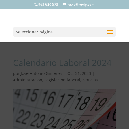
963 620 573
revip@revip.com
Seleccionar página
Calendario Laboral 2024
por
José Antonio Giménez
|
Oct 31, 2023
|
Administración
,
Legislación laboral
,
Noticias