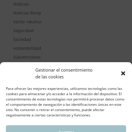
Noticias
Noticias Revip
sector náutico
Seguridad
Sociedad
sostenibilidad
Subvenciones
Suelos pisables
Gestionar el consentimiento
Transporte
de las cookies
Vivienda
Para ofrecer las mejores experiencias, utilizamos tecnologías como las
cookies para almacenar y/o acceder a la información del dispositivo. El
consentimiento de estas tecnologías nos permitirá procesar datos como
el comportamiento de navegación o las identificaciones únicas en este
sitio. No consentir o retirar el consentimiento, puede afectar
negativamente a ciertas características y funciones.
Aceptar