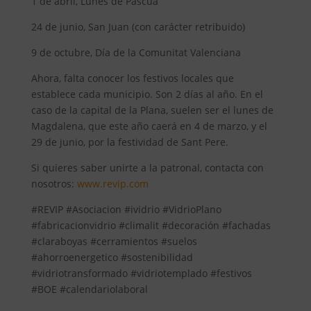
1 de abril, Lunes de Pascua
24 de junio, San Juan (con carácter retribuido)
9 de octubre, Día de la Comunitat Valenciana
Ahora, falta conocer los festivos locales que
establece cada municipio. Son 2 días al año. En el
caso de la capital de la Plana, suelen ser el lunes de
Magdalena, que este año caerá en 4 de marzo, y el
29 de junio, por la festividad de Sant Pere.
Si quieres saber unirte a la patronal, contacta con
nosotros:
www.revip.com
#REVIP #Asociacion #ividrio #VidrioPlano
#fabricacionvidrio #climalit #decoración #fachadas
#claraboyas #cerramientos #suelos
#ahorroenergetico #sostenibilidad
#vidriotransformado #vidriotemplado #festivos
#BOE #calendariolaboral