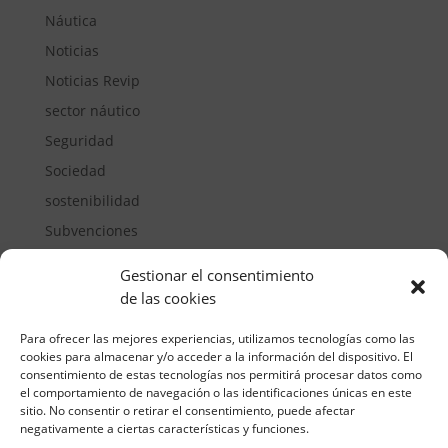
Náutica
Noticias
Noticias Revip
sector náutico
Seguridad
Sociedad
sostenibilidad
Subvenciones
Suelos pisables
Gestionar el consentimiento
Transporte
de las cookies
Vivienda
Para ofrecer las mejores experiencias, utilizamos tecnologías como las
cookies para almacenar y/o acceder a la información del dispositivo. El
consentimiento de estas tecnologías nos permitirá procesar datos como
el comportamiento de navegación o las identificaciones únicas en este
sitio. No consentir o retirar el consentimiento, puede afectar
negativamente a ciertas características y funciones.