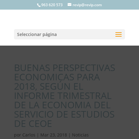
963 620 573
revip@revip.com
Seleccionar página
BUENAS PERSPECTIVAS
ECONOMICAS PARA
2018, SEGÚN EL
INFORME TRIMESTRAL
DE LA ECONOMIA DEL
SERVICIO DE ESTUDIOS
DE CEOE
por
Carlos
|
Mar 23, 2018
|
Noticias