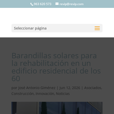
963 620 573
revip@revip.com
Seleccionar página
Barandillas solares para
la rehabilitación en un
edificio residencial de los
60
por
José Antonio Giménez
|
Jun 12, 2026
|
Asociados
,
Construcción
,
Innovación
,
Noticias