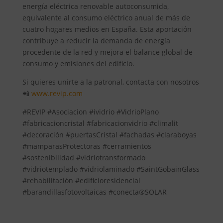
energía eléctrica renovable autoconsumida,
equivalente al consumo eléctrico anual de más de
cuatro hogares medios en España. Esta aportación
contribuye a reducir la demanda de energía
procedente de la red y mejora el balance global de
consumo y emisiones del edificio.
Si quieres unirte a la patronal, contacta con nosotros
📲
www.revip.com
#REVIP #Asociacion #ividrio #VidrioPlano
#fabricacioncristal #fabricacionvidrio #climalit
#decoración #puertasCristal #fachadas #claraboyas
#mamparasProtectoras #cerramientos
#sostenibilidad #vidriotransformado
#vidriotemplado #vidriolaminado #SaintGobainGlass
#rehabilitación #edificioresidencial
#barandillasfotovoltaicas #conecta®SOLAR