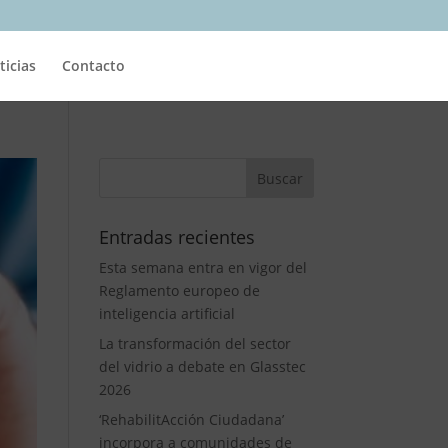
ticias
Contacto
Entradas recientes
Esta semana entra en vigor del
Reglamento europeo de
inteligencia artificial
La transformación del sector
del vidrio a debate en Glasstec
2026
‘RehabilitAcción Ciudadana’
incorpora a comunidades de