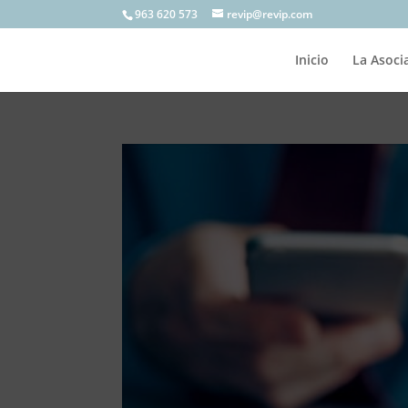
963 620 573
revip@revip.com
Inicio
La Asoci