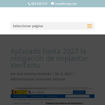
963 620 573
revip@revip.com
Seleccionar página
Aplazado hasta 2027 la
obligación de implantar
Verifactu
por
José Antonio Giménez
|
Dic 8, 2025
|
Administración
,
Economía
,
Noticias