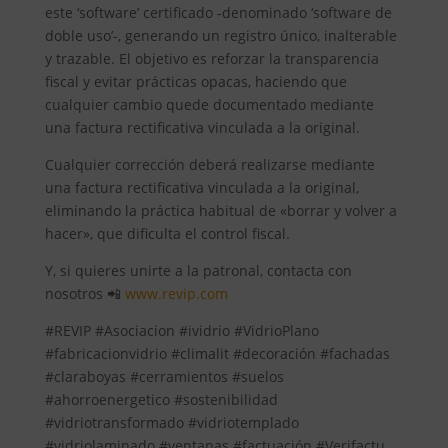
este ‘software’ certificado -denominado ‘software de
doble uso’-, generando un registro único, inalterable
y trazable. El objetivo es reforzar la transparencia
fiscal y evitar prácticas opacas, haciendo que
cualquier cambio quede documentado mediante
una factura rectificativa vinculada a la original.
Cualquier corrección deberá realizarse mediante
una factura rectificativa vinculada a la original,
eliminando la práctica habitual de «borrar y volver a
hacer», que dificulta el control fiscal.
Y, si quieres unirte a la patronal, contacta con
nosotros 📲
www.revip.com
#REVIP #Asociacion #ividrio #VidrioPlano
#fabricacionvidrio #climalit #decoración #fachadas
#claraboyas #cerramientos #suelos
#ahorroenergetico #sostenibilidad
#vidriotransformado #vidriotemplado
#vidriolaminado #ventanas #factuación #Verifactu