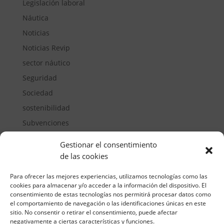
Legislación laboral
Náutica
Noticias
Noticias Revip
sector náutico
Seguridad
Sociedad
sostenibilidad
Subvenciones
Suelos pisables
Gestionar el consentimiento
Transporte
de las cookies
Vivienda
Para ofrecer las mejores experiencias, utilizamos tecnologías como las
cookies para almacenar y/o acceder a la información del dispositivo. El
consentimiento de estas tecnologías nos permitirá procesar datos como
el comportamiento de navegación o las identificaciones únicas en este
sitio. No consentir o retirar el consentimiento, puede afectar
negativamente a ciertas características y funciones.