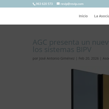
963 620 573
revip@revip.com
Inicio
La Asoci
AGC presenta un nuevo
los sistemas BIPV
por
José Antonio Giménez
|
Feb 20, 2026
|
Aso