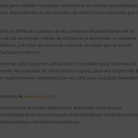
erlado, pero también se pueden suministrar en colores personalizad
ica, dependiendo de los sustratos de vidrio blanco utilizados por 
dificios (BIPV) se incorpore en los procesos de planificación de los
e los excelentes niveles de eficiencia ya existentes, se requiere
módulos y el color del vidrio de cubierta, de modo que se pueda
e fachada modernos.
nico de color surgieron del Instituto Fraunhofer para Sistemas de
emania: los sustratos de vidrio blanco rugoso, para una dispersión 
tos magnetrónicos «MorphoColor» de color para una baja depende
 nosotros 📲
www.revip.com
ricacionvidrio #climalit #decoración #fachadas #claraboyas
stenibilidad #vidriotransformado #vidriotemplado #vidriolaminad
hitecturalGlass #módulosfotovoltaicos