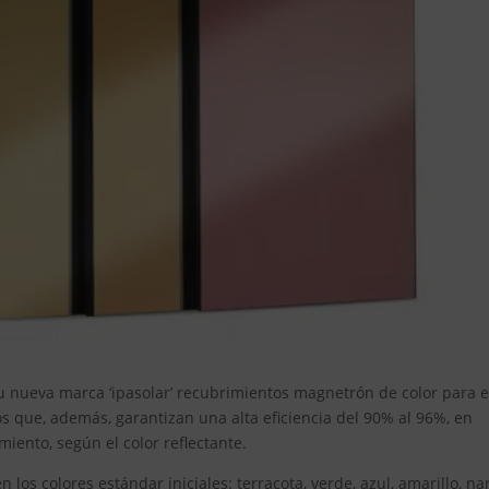
su nueva marca ‘ipasolar’ recubrimientos magnetrón de color para e
os que, además, garantizan una alta eficiencia del 90% al 96%, en
ento, según el color reflectante.
los colores estándar iniciales: terracota, verde, azul, amarillo, na