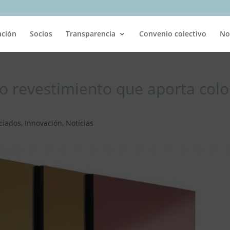
ación
Socios
Transparencia
Convenio colectivo
No
 revestimiento que aporta colo
ciados
,
Innovación
,
Noticias