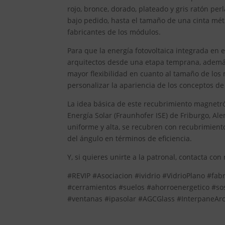
rojo, bronce, dorado, plateado y gris ratón p
bajo pedido, hasta el tamaño de una cinta métr
fabricantes de los módulos.
Para que la energía fotovoltaica integrada en e
arquitectos desde una etapa temprana, además d
mayor flexibilidad en cuanto al tamaño de los 
personalizar la apariencia de los conceptos d
La idea básica de este recubrimiento magnetró
Energía Solar (Fraunhofer ISE) de Friburgo, Al
uniforme y alta, se recubren con recubrimien
del ángulo en términos de eficiencia.
Y, si quieres unirte a la patronal, contacta con
#REVIP #Asociacion #ividrio #VidrioPlano #fab
#cerramientos #suelos #ahorroenergetico #so
#ventanas #ipasolar #AGCGlass #InterpaneArc