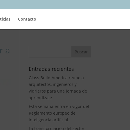
ticias
Contacto
r a
Entradas recientes
Glass Build America reúne a
arquitectos, ingenieros y
vidrieros para una jornada de
aprendizaje
Esta semana entra en vigor del
Reglamento europeo de
inteligencia artificial
La transformación del sector