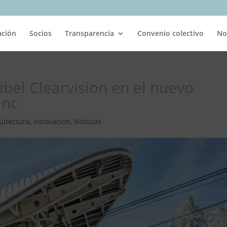
ación
Socios
Transparencia
Convenio colectivo
No
ibel Clearvision en el nuevo
anc
uitectura
,
Innovación
,
Noticias