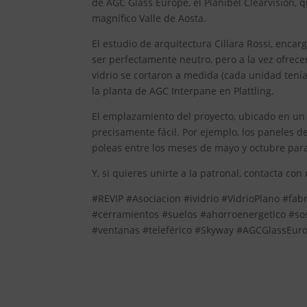
de AGC Glass Europe, el Planibel Clearvision, q
magnífico Valle de Aosta.
El estudio de arquitectura Cillara Rossi, encar
ser perfectamente neutro, pero a la vez ofre
vidrio se cortaron a medida (cada unidad tení
la planta de AGC Interpane en Plattling.
El emplazamiento del proyecto, ubicado en un t
precisamente fácil. Por ejemplo, los paneles 
poleas entre los meses de mayo y octubre para
Y, si quieres unirte a la patronal, contacta con
#REVIP #Asociacion #ividrio #VidrioPlano #fab
#cerramientos #suelos #ahorroenergetico #so
#ventanas #teleférico #Skyway #AGCGlassEuro