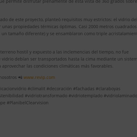
ue permite disfrutar plenamente de esta vista de 360 ​​grados sobre
gado de este proyecto, planteó requisitos muy estrictos: el vidrio de
cer unas propiedades térmicas óptimas. Casi 2000 metros cuadrados
a un tamaño diferente) y se ensamblaron como triple acristalamien
erreno hostil y expuesto a las inclemencias del tiempo, no fue
de vidrio debían ser transportados hasta la cima mediante un siste
 aprovechar las condiciones climáticas más favorables.
 nosotros 📲
www.revip.com
ricacionvidrio #climalit #decoración #fachadas #claraboyas
stenibilidad #vidriotransformado #vidriotemplado #vidriolaminad
pe #PlanibelClearvision