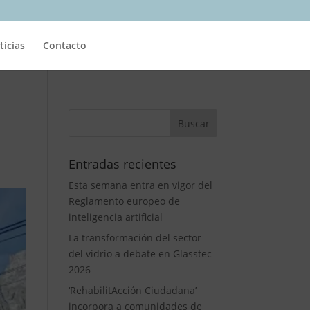
ticias
Contacto
Entradas recientes
Esta semana entra en vigor del
Reglamento europeo de
inteligencia artificial
La transformación del sector
del vidrio a debate en Glasstec
2026
‘RehabilitAcción Ciudadana’
incorpora a comunidades de