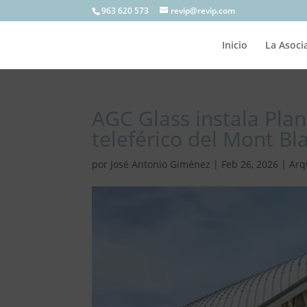
963 620 573
revip@revip.com
Inicio
La Asoci
AGC Glass instala Plan
teleférico del Mont Bl
por
José Antonio Giménez
|
Feb 26, 2026
|
Arq