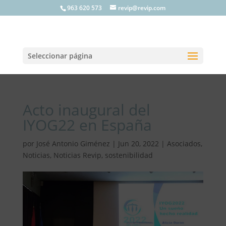
963 620 573
revip@revip.com
Seleccionar página
Acto inaugural del
IYOG22 en España
por
José Antonio Giménez
|
Jun 20, 2022
|
Asociados
,
Noticias
,
Noticias Revip
,
sostenibilidad