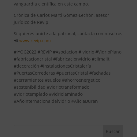
vanguardia científica en este campo.
Crónica de Carlos Martí Gómez-Lechón, asesor
jurídico de Revip
Si quieres unirte a la patronal, contacta con nosotros
📲
www.revip.com
#IYOG2022 #REVIP #Asociacion #ividrio #VidrioPlano
#fabricacioncristal #fabricacionvidrio #climalit
#decoración #InstalacionesCristalería
#PuertasCorrederas #puertasCristal #fachadas
#cerramientos #suelos #ahorroenergetico
#sostenibilidad #vidriotransformado
#vidriotemplado #vidriolaminado
#AñoInternacionaldelVidrio #AliciaDuran