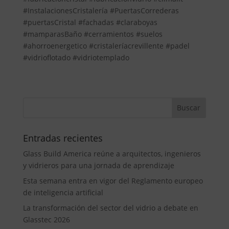
#InstalacionesCristalería #PuertasCorrederas
#puertasCristal #fachadas #claraboyas
#mamparasBaño #cerramientos #suelos
#ahorroenergetico #cristaleríacrevillente #padel
#vidrioflotado #vidriotemplado
Entradas recientes
Glass Build America reúne a arquitectos, ingenieros
y vidrieros para una jornada de aprendizaje
Esta semana entra en vigor del Reglamento europeo
de inteligencia artificial
La transformación del sector del vidrio a debate en
Glasstec 2026