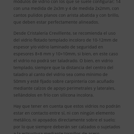
módulos de vidrio con los que se suele configurar; 14
con una medida de 2x3m y 4 de medida 2x2mm, con
cantos pulidos planos con arista abatida y con brillo,
que deben estar perfectamente alineados.
Desde Cristalería Crevillente, se recomienda el uso
del vidrio flotado templado incoloro de 10-12mm de
espesor y/o vidrio laminado de seguridad en
espesores 8+8 mm y 10+10mm, si bien, en este caso
el vidrio no podrá ser taladrado. O bien, en vidrio
templado, siempre que la distancia del centro del
taladro al canto del vidrio sea como mínimo de
50mm y esté fijado sobre carpintería con acuñado
mediante calzos de apoyo perimetrales y laterales,
sellándolos en frío con silicona incolora.
Hay que tener en cuenta que estos vidrios no podrán
estar en contacto entre sí, ni con ningún elemento
metálico, ni apoyados directamente sobre el suelo;
por lo que siempre deberán ser calzados o sujetados
a la estructura mediante tornillos de acero