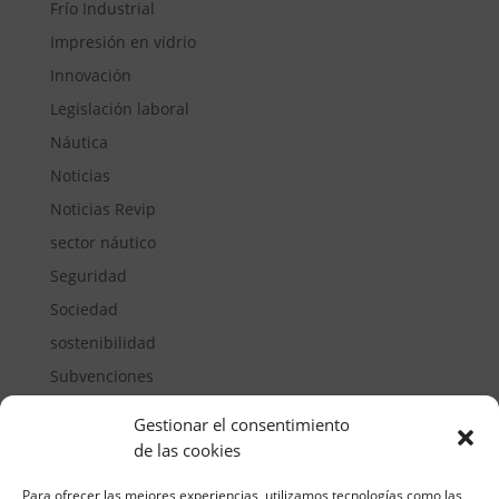
Frío Industrial
Impresión en vidrio
Innovación
Legislación laboral
Náutica
Noticias
Noticias Revip
sector náutico
Seguridad
Sociedad
sostenibilidad
Subvenciones
Suelos pisables
Gestionar el consentimiento
Transporte
de las cookies
Vivienda
Para ofrecer las mejores experiencias, utilizamos tecnologías como las