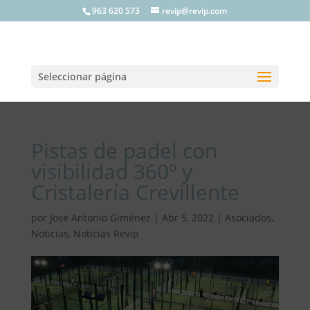
963 620 573
revip@revip.com
Seleccionar página
Pistas de padel con
visibilidad 360º y
Cristalería Crevillente
por
José Antonio Giménez
|
Abr 5, 2022
|
Asociados
,
Noticias
,
Noticias Revip