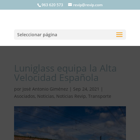
963 620 573
revip@revip.com
Seleccionar página
Luniglass equipa la Alta
Velocidad Española
por
José Antonio Giménez
|
Sep 24, 2021
|
Asociados
,
Noticias
,
Noticias Revip
,
Transporte