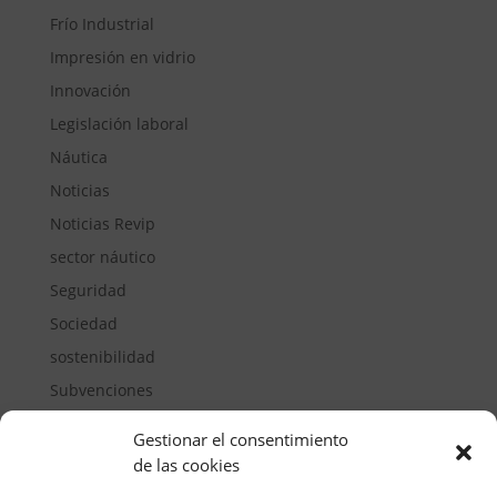
Frío Industrial
Impresión en vidrio
Innovación
Legislación laboral
Náutica
Noticias
Noticias Revip
sector náutico
Seguridad
Sociedad
sostenibilidad
Subvenciones
Suelos pisables
Gestionar el consentimiento
Transporte
de las cookies
Vivienda