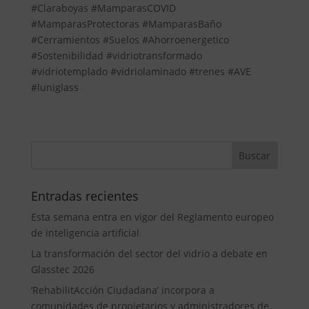
#Claraboyas #MamparasCOVID
#MamparasProtectoras #MamparasBaño
#Cerramientos #Suelos #Ahorroenergetico
#Sostenibilidad #vidriotransformado
#vidriotemplado #vidriolaminado #trenes #AVE
#luniglass
Entradas recientes
Esta semana entra en vigor del Reglamento europeo
de inteligencia artificial
La transformación del sector del vidrio a debate en
Glasstec 2026
‘RehabilitAcción Ciudadana’ incorpora a
comunidades de propietarios y administradores de