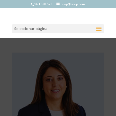
963 620 573
revip@revip.com
Seleccionar página