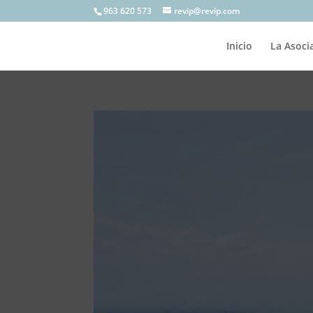
963 620 573
revip@revip.com
Inicio
La Asoci