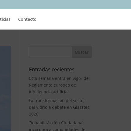
ticias
Contacto
Entradas recientes
Esta semana entra en vigor del
Reglamento europeo de
inteligencia artificial
La transformación del sector
del vidrio a debate en Glasstec
2026
‘RehabilitAcción Ciudadana’
incorpora a comunidades de