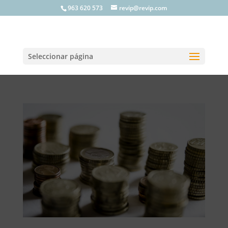
963 620 573
revip@revip.com
Seleccionar página