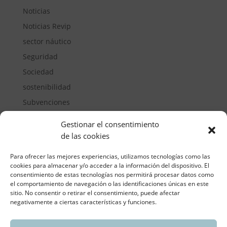
Noticias
Noticias Revip
sector náutico
Seguridad
Sociedad
sostenibilidad
Subvenciones
Suelos pisables
Gestionar el consentimiento
Transporte
de las cookies
Vivienda
Para ofrecer las mejores experiencias, utilizamos tecnologías como las
cookies para almacenar y/o acceder a la información del dispositivo. El
consentimiento de estas tecnologías nos permitirá procesar datos como
el comportamiento de navegación o las identificaciones únicas en este
sitio. No consentir o retirar el consentimiento, puede afectar
negativamente a ciertas características y funciones.