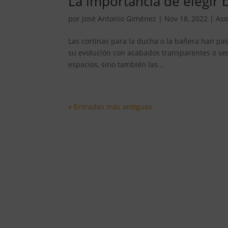
La importancia de elegir
por
José Antonio Giménez
|
Nov 18, 2022
|
Aso
Las cortinas para la ducha o la bañera han pa
su evolución con acabados transparentes o seri
espacios, sino también las...
« Entradas más antiguas