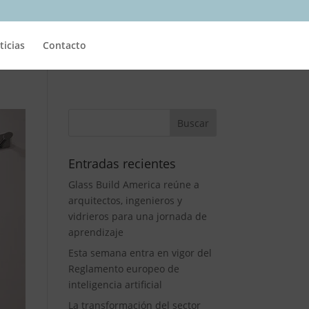
ticias
Contacto
Entradas recientes
Glass Build America reúne a
arquitectos, ingenieros y
vidrieros para una jornada de
aprendizaje
Esta semana entra en vigor del
Reglamento europeo de
inteligencia artificial
La transformación del sector