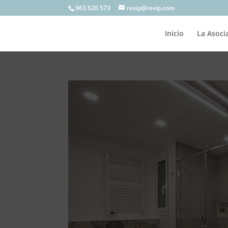
963 620 573
revip@revip.com
Inicio
La Asoci