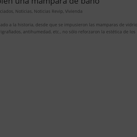
 bien una mampara de baño
ciados
,
Noticias
,
Noticias Revip
,
Vivienda
sado a la historia, desde que se impusieron las mamparas de vidrio
grafiados, antihumedad, etc., no sólo reforzaron la estética de los