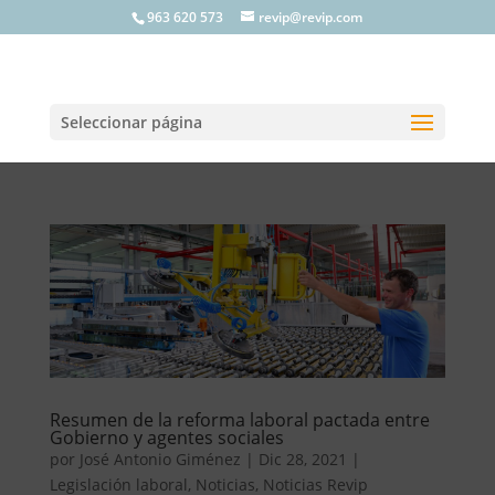
963 620 573
revip@revip.com
Seleccionar página
Resumen de la reforma laboral pactada entre
Gobierno y agentes sociales
por
José Antonio Giménez
|
Dic 28, 2021
|
Legislación laboral
,
Noticias
,
Noticias Revip