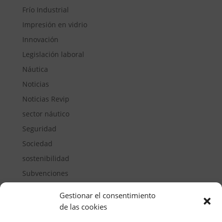
Frío Industrial
Impresión en vidrio
Innovación
Legislación laboral
Náutica
Noticias
Noticias Revip
sector náutico
Seguridad
Sociedad
sostenibilidad
Subvenciones
Suelos pisables
Gestionar el consentimiento
Transporte
de las cookies
Vivienda