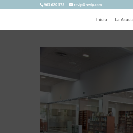
963 620 573
revip@revip.com
Inicio
La Asoci