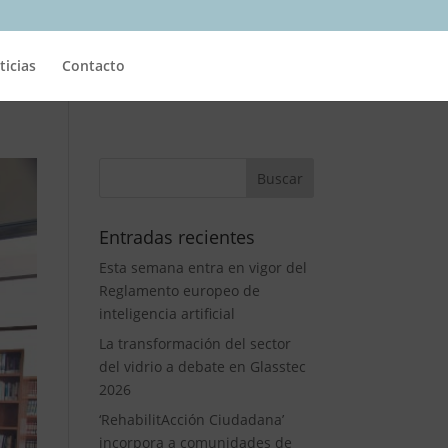
ticias
Contacto
Entradas recientes
Esta semana entra en vigor del
Reglamento europeo de
inteligencia artificial
La transformación del sector
del vidrio a debate en Glasstec
2026
‘RehabilitAcción Ciudadana’
incorpora a comunidades de