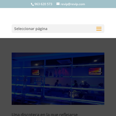
963 620 573
revip@revip.com
Seleccionar página
Una discoteca en la que reflejarse