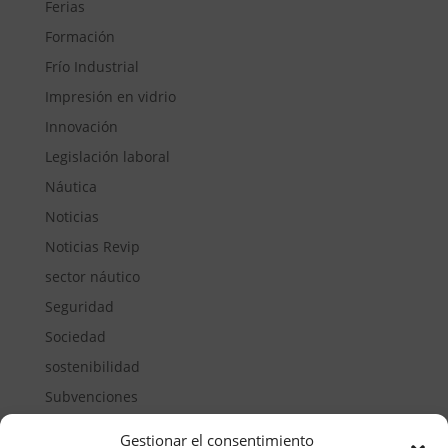
Ferias
Formación
Frío Industrial
Impresión en vidrio
Innovación
Legislación laboral
Náutica
Noticias
Noticias Revip
sector náutico
Seguridad
Sociedad
sostenibilidad
Subvenciones
Suelos pisables
Gestionar el consentimiento