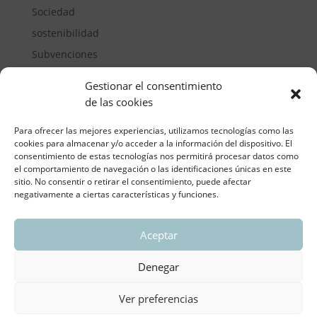
Sociedad
sostenibilidad
Subvenciones
Suelos pisables
Gestionar el consentimiento
Transporte
de las cookies
Vivienda
Para ofrecer las mejores experiencias, utilizamos tecnologías como las
cookies para almacenar y/o acceder a la información del dispositivo. El
consentimiento de estas tecnologías nos permitirá procesar datos como
el comportamiento de navegación o las identificaciones únicas en este
sitio. No consentir o retirar el consentimiento, puede afectar
negativamente a ciertas características y funciones.
Aceptar
ASOCIACIÓN REGIONAL VALENCIANA DE
EMPRESARIOS DEL VIDRIO PLANO
Denegar
Aviso legal y política de privacidad
| Política de
Cookies
Ver preferencias