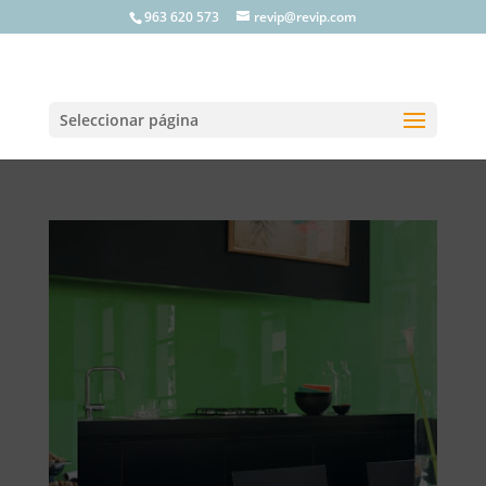
963 620 573
revip@revip.com
Seleccionar página