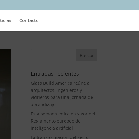
ticias
Contacto
Entradas recientes
Glass Build America reúne a
arquitectos, ingenieros y
vidrieros para una jornada de
aprendizaje
Esta semana entra en vigor del
Reglamento europeo de
inteligencia artificial
La transformación del sector