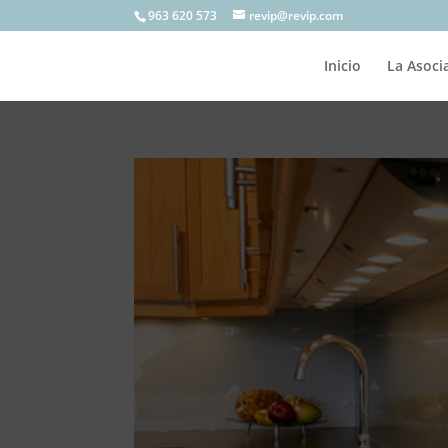
963 620 573
revip@revip.com
Inicio
La Asoci