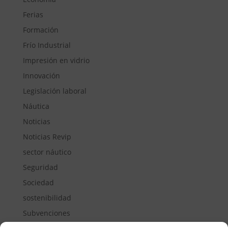
Ferias
Formación
Frío Industrial
Impresión en vidrio
Innovación
Legislación laboral
Náutica
Noticias
Noticias Revip
sector náutico
Seguridad
Sociedad
sostenibilidad
Subvenciones