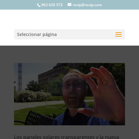
963 620 573
revip@revip.com
Seleccionar página
Los paneles solares transparentes y la nueva