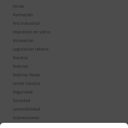
Ferias
Formación
Frío Industrial
Impresión en vidrio
Innovación
Legislación laboral
Náutica
Noticias
Noticias Revip
sector náutico
Seguridad
Sociedad
sostenibilidad
Subvenciones
Suelos pisables