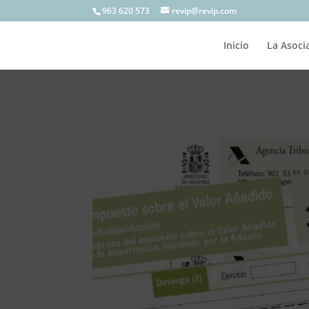
963 620 573
revip@revip.com
Inicio
La Asoci