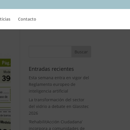
ticias
Contacto
Entradas recientes
Esta semana entra en vigor del
Reglamento europeo de
inteligencia artificial
La transformación del sector
del vidrio a debate en Glasstec
2026
‘RehabilitAcción Ciudadana’
incorpora a comunidades de