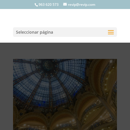
963 620 573
revip@revip.com
Seleccionar página