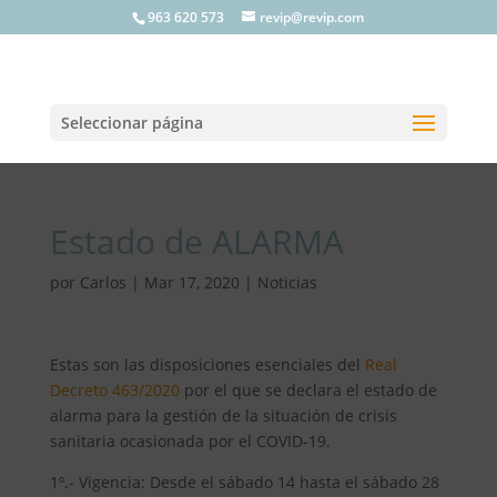
963 620 573
revip@revip.com
Seleccionar página
Estado de ALARMA
por
Carlos
|
Mar 17, 2020
|
Noticias
Estas son las disposiciones esenciales del
Real
Decreto 463/2020
por el que se declara el estado de
alarma para la gestión de la situación de crisis
sanitaria ocasionada por el COVID-19.
1º.- Vigencia: Desde el sábado 14 hasta el sábado 28