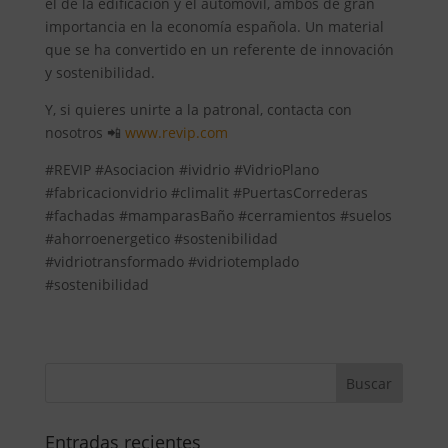
el de la edificación y el automóvil, ambos de gran
importancia en la economía española. Un material
que se ha convertido en un referente de innovación
y sostenibilidad.
Y, si quieres unirte a la patronal, contacta con
nosotros 📲
www.revip.com
#REVIP #Asociacion #ividrio #VidrioPlano
#fabricacionvidrio #climalit #PuertasCorrederas
#fachadas #mamparasBaño #cerramientos #suelos
#ahorroenergetico #sostenibilidad
#vidriotransformado #vidriotemplado
#sostenibilidad
Entradas recientes