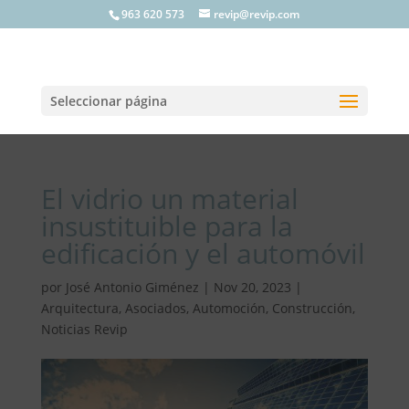
963 620 573
revip@revip.com
Seleccionar página
El vidrio un material
insustituible para la
edificación y el automóvil
por
José Antonio Giménez
|
Nov 20, 2023
|
Arquitectura
,
Asociados
,
Automoción
,
Construcción
,
Noticias Revip