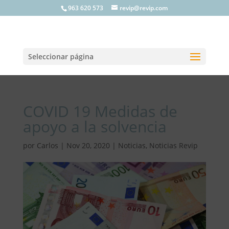
963 620 573
revip@revip.com
Seleccionar página
COVID 19 Medidas de
apoyo a la solvencia
por
Carlos
|
Nov 20, 2020
|
Noticias
,
Noticias Revip