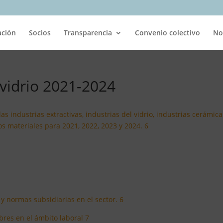
ación
Socios
Transparencia
Convenio colectivo
No
 vidrio 2021-2024
as industrias extractivas, industrias del vidrio, industrias cerámica
os materiales para 2021, 2022, 2023 y 2024. 6
 y normas subsidiarias en el sector. 6
bres en el ámbito laboral 7