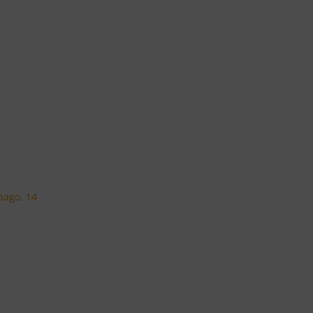
2
 pago. 14