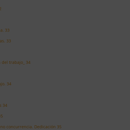
2
3
ma. 33
as. 33
 del trabajo_ 34
ajo. 34
s 34
35
e no concurrencia. Dedicación 35