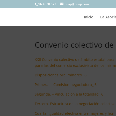
963 620 573
revip@revip.com
Inicio
La Asoci
Convenio colectivo de
XXII Convenio colectivo de ámbito estatal para l
para las del comercio exclusivista de los mism
Disposiciones preliminares_ 6
Primera. – Comisión negociadora_ 6
Segunda. – Vinculación a la totalidad_ 6
Tercera. Estructura de la negociación colectiva
Cuarta. Igualdad efectiva entre mujeres y hom