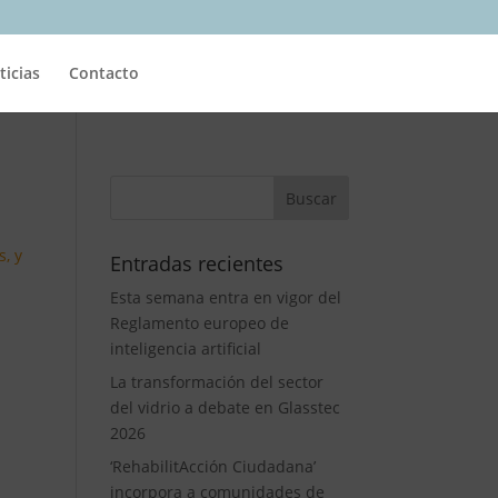
ticias
Contacto
s, y
Entradas recientes
Esta semana entra en vigor del
Reglamento europeo de
inteligencia artificial
La transformación del sector
del vidrio a debate en Glasstec
2026
‘RehabilitAcción Ciudadana’
incorpora a comunidades de