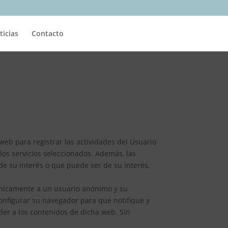
ticias
Contacto
web para registrar las actividades del Usuario
los servicios seleccionados. Además, las
de su interés o que puede ser de su interés,
 únicamente a un usuario anónimo y su
onfigurar su navegador para que notifique y
eder a los contenidos de dicha web. Sin