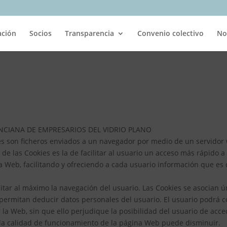
ación
Socios
Transparencia
Convenio colectivo
No
ENCIANA DE EMPRESARIOS DEL VIDRIO PLANO
ies son ficheros enviados a un navegador por medio de un servidor 
e las Cookies es la de facilitar al usuario un acceso más rápido a 
la Web, facilitando y ofreciendo a cada usuario información que es 
ilitar al máximo la navegación del usuario. Las Cookies se asocian
ermitan deducir datos personales del usuario. El usuario podrá c
r la Web, sin que ello perjudique la posibilidad del usuario de acc
 la calidad de funcionamiento de la página Web puede disminuir.