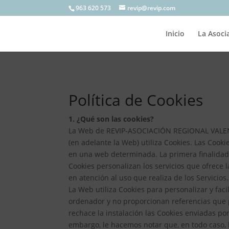
963 620 573
revip@revip.com
Inicio
La Asoci
Política de Cookies
1. ¿Qué son las cookies?
La Web de REVIP-ASOCIACIÓN REGIONAL VAL
(en adelante la Web) utiliza Cookies. Las Cook
en una web determinada. La primera finalidad d
Cookies personalizan los servicios que ofrece 
en atención al uso que realiza de los Servicios.
La Web utiliza Cookies para personalizar y fac
ordenador y no proporcionan referencias que p
rechace la instalación las Cookies enviadas po
embargo, le hacemos notar que, en todo caso,