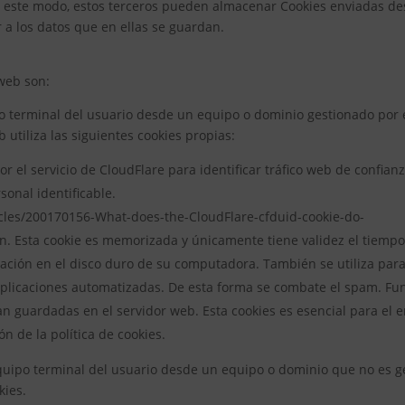
De este modo, estos terceros pueden almacenar Cookies enviadas de
 a los datos que en ellas se guardan.
web son:
 terminal del usuario desde un equipo o dominio gestionado por el
b utiliza las siguientes cookies propias:
 por el servicio de CloudFlare para identificar tráfico web de confi
sonal identificable.
icles/200170156-What-does-the-CloudFlare-cfduid-cookie-do-
ión. Esta cookie es memorizada y únicamente tiene validez el tiempo
ión en el disco duro de su computadora. También se utiliza para 
plicaciones automatizadas. De esta forma se combate el spam. Func
an guardadas en el servidor web. Esta cookies es esencial para el e
n de la política de cookies.
uipo terminal del usuario desde un equipo o dominio que no es ges
kies.