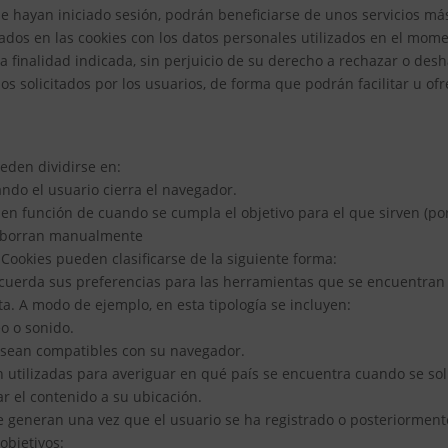
ue hayan iniciado sesión, podrán beneficiarse de unos servicios más
ados en las cookies con los datos personales utilizados en el mome
 finalidad indicada, sin perjuicio de su derecho a rechazar o desha
os solicitados por los usuarios, de forma que podrán facilitar u of
eden dividirse en:
ando el usuario cierra el navegador.
n en función de cuando se cumpla el objetivo para el que sirven (p
se borran manualmente
 Cookies pueden clasificarse de la siguiente forma:
cuerda sus preferencias para las herramientas que se encuentran en
ita. A modo de ejemplo, en esta tipología se incluyen:
o o sonido.
e sean compatibles con su navegador.
n utilizadas para averiguar en qué país se encuentra cuando se soli
ar el contenido a su ubicación.
se generan una vez que el usuario se ha registrado o posteriormente
 objetivos: