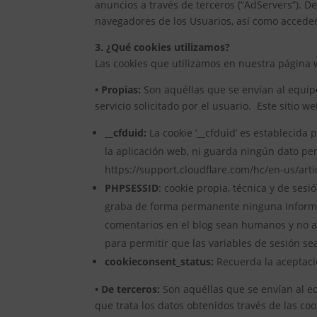
anuncios a través de terceros (“AdServers”). 
navegadores de los Usuarios, así como acceder
3. ¿Qué cookies utilizamos?
Las cookies que utilizamos en nuestra página 
• Propias:
Son aquéllas que se envían al equipo
servicio solicitado por el usuario. Este sitio we
__cfduid:
La cookie ‘__cfduid’ es establecida
la aplicación web, ni guarda ningún dato per
https://support.cloudflare.com/hc/en-us/art
PHPSESSID
: cookie propia, técnica y de ses
graba de forma permanente ninguna informac
comentarios en el blog sean humanos y no a
para permitir que las variables de sesión se
cookieconsent_status:
Recuerda la aceptació
• De terceros:
Son aquéllas que se envían al eq
que trata los datos obtenidos través de las coo