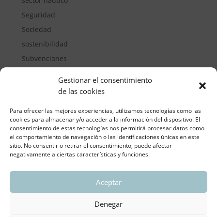
sector náutico
Seguridad
Sociedad
sostenibilidad
Subvenciones
Suelos pisables
Gestionar el consentimiento
Transporte
de las cookies
Vivienda
Para ofrecer las mejores experiencias, utilizamos tecnologías como las
cookies para almacenar y/o acceder a la información del dispositivo. El
consentimiento de estas tecnologías nos permitirá procesar datos como
el comportamiento de navegación o las identificaciones únicas en este
sitio. No consentir o retirar el consentimiento, puede afectar
negativamente a ciertas características y funciones.
Aceptar
ASOCIACIÓN REGIONAL VALENCIANA DE
EMPRESARIOS DEL VIDRIO PLANO
Denegar
Aviso legal y política de privacidad
| Política de