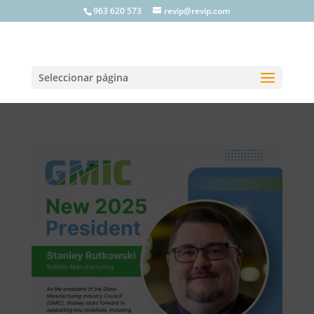
963 620 573
revip@revip.com
Seleccionar página