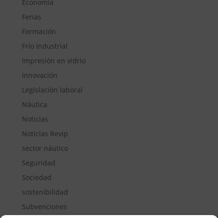
Economía
Ferias
Formación
Frío Industrial
Impresión en vidrio
Innovación
Legislación laboral
Náutica
Noticias
Noticias Revip
sector náutico
Seguridad
Sociedad
sostenibilidad
Subvenciones