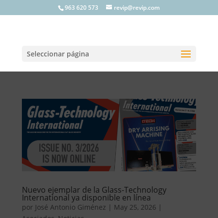
963 620 573
revip@revip.com
Seleccionar página
Nuevo ejemplar de la Glass-Technology
International ya disponible en línea
por
José Antonio Giménez
|
May 25, 2026
|