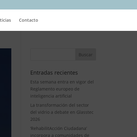
ticias
Contacto
Entradas recientes
Esta semana entra en vigor del
Reglamento europeo de
inteligencia artificial
La transformación del sector
del vidrio a debate en Glasstec
2026
‘RehabilitAcción Ciudadana’
incorpora a comunidades de