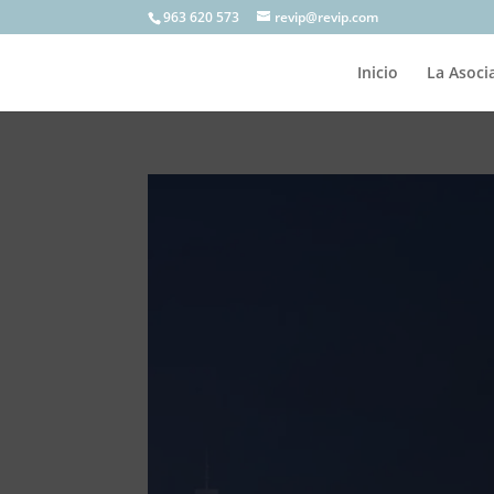
963 620 573
revip@revip.com
Inicio
La Asoci