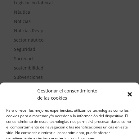
Legislación laboral
Náutica
Noticias
Noticias Revip
sector náutico
Seguridad
Sociedad
sostenibilidad
Subvenciones
Suelos pisables
Gestionar el consentimiento
Transporte
de las cookies
Vivienda
Para ofrecer las mejores experiencias, utilizamos tecnologías como las
cookies para almacenar y/o acceder a la información del dispositivo. El
consentimiento de estas tecnologías nos permitirá procesar datos como
el comportamiento de navegación o las identificaciones únicas en este
sitio. No consentir o retirar el consentimiento, puede afectar
negativamente a ciertas características y funciones.