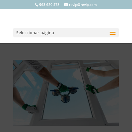
963 620 573
revip@revip.com
Seleccionar página